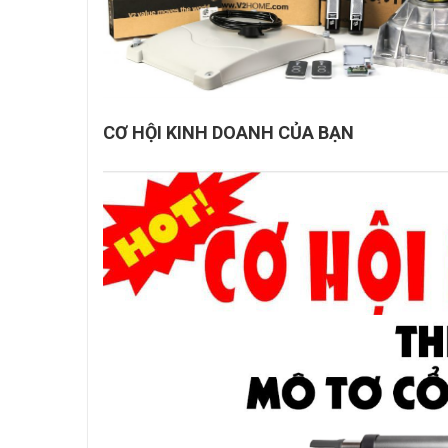
CƠ HỘI KINH DOANH CỦA BẠN