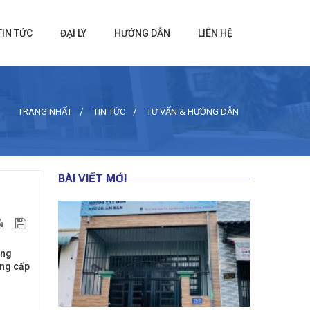
TIN TỨC
ĐẠI LÝ
HƯỚNG DẪN
LIÊN HỆ
TRANG NHẤT
TIN TỨC
TƯ VẤN & HƯỚNG DẪN
BÀI VIẾT MỚI
ông
âng cấp