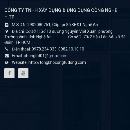
CÔNG TY TNHH XÂY DỰNG & ỨNG DỤNG CÔNG NGHỆ
H.TP
M.S.D.N: 2902080751, Cấp tại Sở KHĐT Nghệ An
Địa chỉ:
Cơ sở 1: Số 10 đường Nguyễn Viết Xuân, phường
Trường Vinh, tỉnh Nghệ An ................. Cơ sở 2: 70/2 Hậu Lân 5A, xã Bà
Điểm, TP HCM
Điện thoại:
0978.234.333
0982.10.10.10
Email:
phongltd01@gmail.com
Website:
http://tongkhocongtudong.com