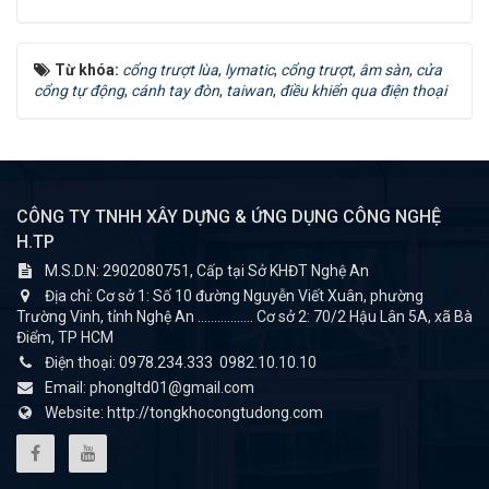
Từ khóa:
cổng trượt lùa
,
lymatic
,
cổng trượt
,
âm sàn
,
cửa
cổng tự động
,
cánh tay đòn
,
taiwan
,
điều khiển qua điện thoại
CÔNG TY TNHH XÂY DỰNG & ỨNG DỤNG CÔNG NGHỆ
H.TP
M.S.D.N: 2902080751, Cấp tại Sở KHĐT Nghệ An
Địa chỉ:
Cơ sở 1: Số 10 đường Nguyễn Viết Xuân, phường
Trường Vinh, tỉnh Nghệ An ................. Cơ sở 2: 70/2 Hậu Lân 5A, xã Bà
Điểm, TP HCM
Điện thoại:
0978.234.333
0982.10.10.10
Email:
phongltd01@gmail.com
Website:
http://tongkhocongtudong.com