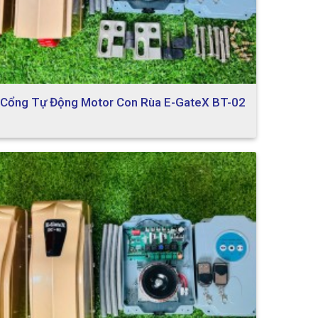
Cổng Tự Động Motor Con Rùa E-GateX BT-02