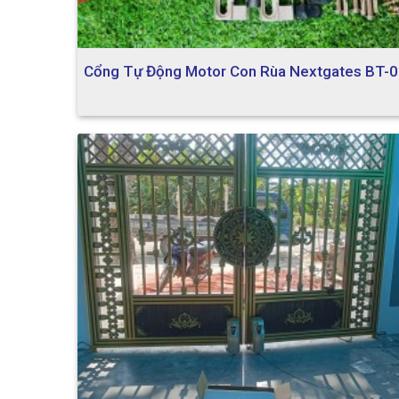
Cổng Tự Động Motor Con Rùa Nextgates BT-