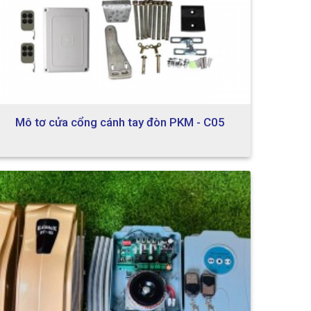
Mô tơ cửa cổng cánh tay đòn PKM - C05