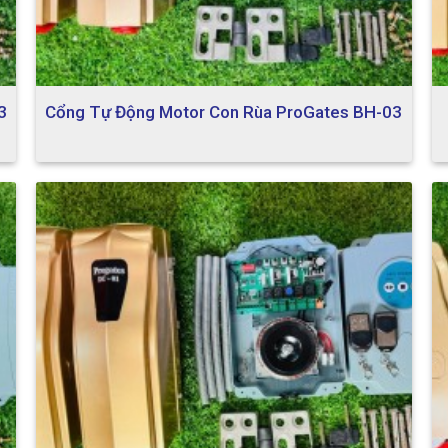
3
Cổng Tự Động Motor Con Rùa ProGates BH-03