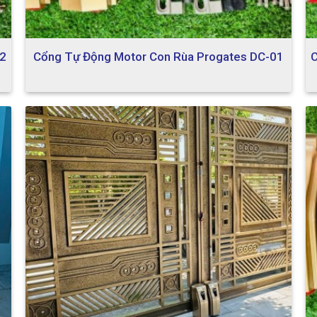
02
Cổng Tự Động Motor Con Rùa Progates DC-01
C