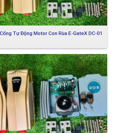
Cổng Tự Động Motor Con Rùa E-GateX DC-01