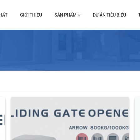
HẤT
GIỚI THIỆU
SẢN PHẨM
DỰ ÁN TIÊU BIỂU