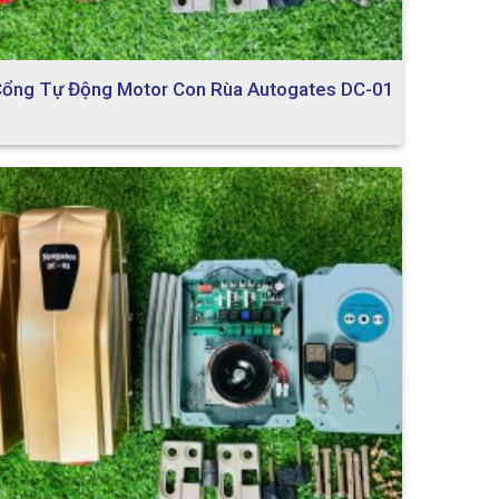
ổng Tự Động Motor Con Rùa Autogates DC-01