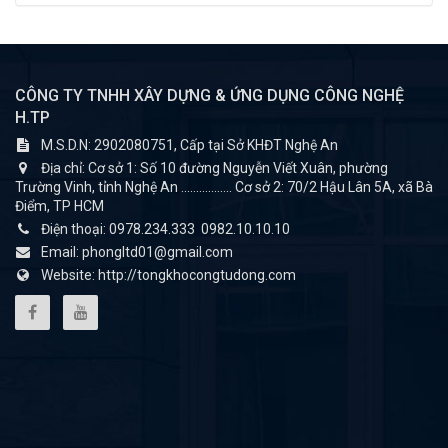
CÔNG TY TNHH XÂY DỰNG & ỨNG DỤNG CÔNG NGHỆ
H.TP
M.S.D.N: 2902080751, Cấp tại Sở KHĐT Nghệ An
Địa chỉ:
Cơ sở 1: Số 10 đường Nguyễn Viết Xuân, phường
Trường Vinh, tỉnh Nghệ An ................. Cơ sở 2: 70/2 Hậu Lân 5A, xã Bà
Điểm, TP HCM
Điện thoại:
0978.234.333
0982.10.10.10
Email:
phongltd01@gmail.com
Website:
http://tongkhocongtudong.com