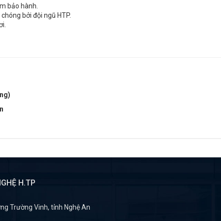
tem bảo hành.
h chóng bởi đội ngũ HTP.
ơi.
ng)
An
GHỆ H.TP
ng Trường Vinh, tỉnh Nghệ An