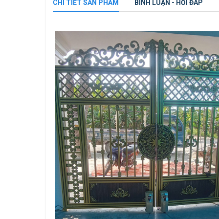
CHI TIẾT SẢN PHẨM
BÌNH LUẬN - HỎI ĐÁP