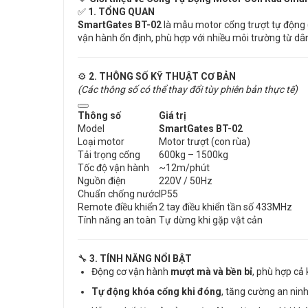
✅
1. TỔNG QUAN
SmartGates BT-02
là mẫu motor cổng trượt tự động (
vận hành ổn định, phù hợp với nhiều môi trường từ dâ
⚙️
2. THÔNG SỐ KỸ THUẬT CƠ BẢN
(Các thông số có thể thay đổi tùy phiên bản thực tế)
Thông số
Giá trị
Model
SmartGates BT-02
Loại motor
Motor trượt (con rùa)
Tải trọng cổng
600kg – 1500kg
Tốc độ vận hành
~12m/phút
Nguồn điện
220V / 50Hz
Chuẩn chống nước
IP55
Remote điều khiển
2 tay điều khiển tần số 433MHz
Tính năng an toàn
Tự dừng khi gặp vật cản
🔧
3. TÍNH NĂNG NỔI BẬT
Động cơ vận hành
mượt mà và bền bỉ
, phù hợp cả
Tự động khóa cổng khi đóng
, tăng cường an ninh