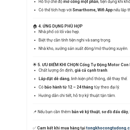
Hỗ trợ chế độ
mở cổng một phần
, tiện dụng khi k
Có thể tích hợp với
Smarthome, Wifi App
nếu lắp 
🏠
4. ỨNG DỤNG PHÙ HỢP
Nhà phố có lối vào hẹp.
Biệt thự cần tính tiện nghi và sang trọng.
Nhà kho, xưởng sản xuất đóng/mở thường xuyên.
🌟
5. ƯU ĐIỂM KHI CHỌN
Cổng Tự Động Motor Con
Chất lượng ổn định,
giá cả cạnh tranh
.
Lắp đặt dễ dàng
, linh kiện phổ thông, dễ thay thế.
Có
bảo hành từ 12 – 24 tháng
tùy theo đại lý.
Hướng dẫn chi tiết, hỗ trợ kỹ thuật tận tâm.
📌 Nếu bạn cần thêm
bản vẽ kỹ thuật
,
sơ đồ đấu dây
,
✅
Cam kết khi mua hàng tại
tongkhocongtudong.