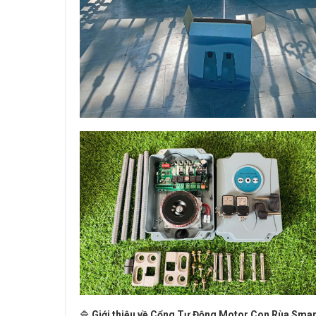
🔷
Giới thiệu về
Cổng Tự Động Motor Con Rùa Smar