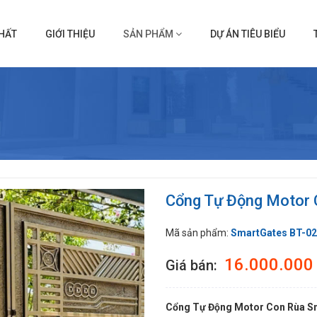
HẤT
GIỚI THIỆU
SẢN PHẨM
DỰ ÁN TIÊU BIỂU
Cổng Tự Động Motor 
Mã sản phẩm:
SmartGates BT-02
16.000.000
Giá bán:
Cổng Tự Động Motor Con Rùa S