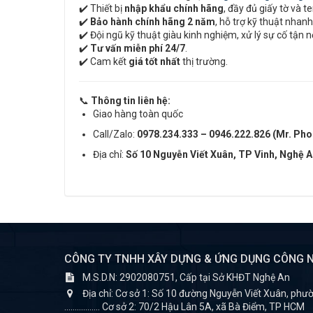
✔️ Thiết bị
nhập khẩu chính hãng
, đầy đủ giấy tờ và 
✔️
Bảo hành chính hãng 2 năm
, hỗ trợ kỹ thuật nhan
✔️ Đội ngũ kỹ thuật giàu kinh nghiệm, xử lý sự cố tận n
✔️
Tư vấn miễn phí 24/7
.
✔️ Cam kết
giá tốt nhất
thị trường.
📞
Thông tin liên hệ:
Giao hàng toàn quốc
Call/Zalo:
0978.234.333 – 0946.222.826 (Mr. Pho
Địa chỉ:
Số 10 Nguyễn Viết Xuân, TP Vinh, Nghệ 
CÔNG TY TNHH XÂY DỰNG & ỨNG DỤNG CÔNG N
M.S.D.N: 2902080751, Cấp tại Sở KHĐT Nghệ An
Địa chỉ:
Cơ sở 1: Số 10 đường Nguyễn Viết Xuân, phườ
................. Cơ sở 2: 70/2 Hậu Lân 5A, xã Bà Điểm, TP HCM