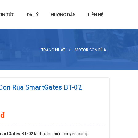
TIN TỨC
ĐẠI LÝ
HƯỚNG DẪN
LIÊN HỆ
TRANG NHẤT
MOTOR CON RÙA
Con Rùa SmartGates BT-02
 đ
martGates BT-02
là thương hiệu chuyên cung