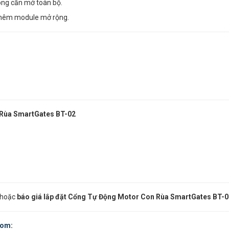
hông cần mở toàn bộ.
thêm module mở rộng.
 Rùa
SmartGates BT-02
 hoặc
báo giá lắp đặt
Cổng Tự Động Motor Con Rùa
SmartGates BT-0
com
: