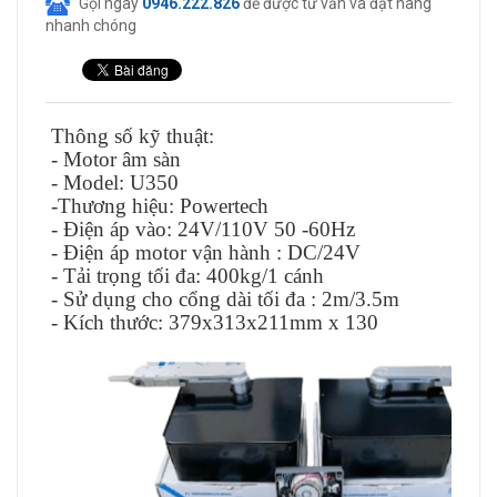
Gọi ngay
0946.222.826
để được tư vấn và đặt hàng
nhanh chóng
Thông số kỹ thuật:
- Motor âm sàn
- Model: U350
-Thương hiệu: Powertech
- Điện áp vào: 24V/110V 50 -60Hz
- Điện áp motor vận hành : DC/24V
- Tải trọng tối đa: 400kg/1 cánh
- Sử dụng cho cổng dài tối đa : 2m/3.5m
- Kích thước: 379x313x211mm x 130